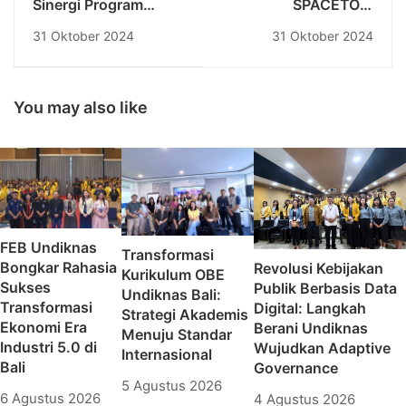
Sinergi Program
SPACETOP:
Profesi Insinyur
Mendefinisikan Ulang
31 Oktober 2024
31 Oktober 2024
Undiknas, BK Sipil PII,
Komputasi Portabel
dan PT. Hutama
Melalui Realitas
Karya Sukses
Augmentasi
Selenggarakan
You may also like
Seminar Nasional dan
Workshop BIM Revit
FEB Undiknas
Transformasi
Bongkar Rahasia
Revolusi Kebijakan
Kurikulum OBE
Sukses
Publik Berbasis Data
Undiknas Bali:
Transformasi
Digital: Langkah
Strategi Akademis
Ekonomi Era
Berani Undiknas
Menuju Standar
Industri 5.0 di
Wujudkan Adaptive
Internasional
Bali
Governance
5 Agustus 2026
6 Agustus 2026
4 Agustus 2026