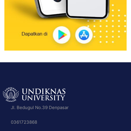
Jl. Bedugul No.39 Denpasar
0361723868