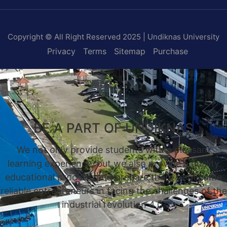
Copyright © All Right Reserved 2025 | Undiknas University
Privacy
Terms
Sitemap
Purchase
BE A PART OF UNDIKNAS
We not only provide students with a pleasant
learning experience, but we also provide a quality
educational process, and prepare them to become
reliable entrepreneurs in facing the challenges of the
industrial revolution 4.0.