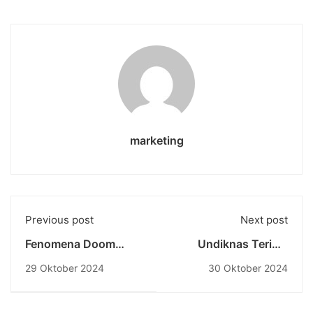
marketing
Previous post
Next post
Fenomena Doom
Undiknas Terima
Scrolling dan
Kunjungan
29 Oktober 2024
30 Oktober 2024
Dampaknya terhadap
Benchmarking dari
Kesehatan Mental
LLDIKTI Wilayah I
Medan, Perkuat