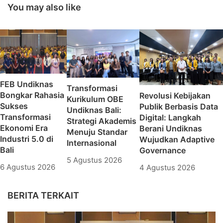
Kerjasama dalam Tri
You may also like
Dharma Perguruan
Tinggi
FEB Undiknas
Transformasi
Bongkar Rahasia
Revolusi Kebijakan
Kurikulum OBE
Sukses
Publik Berbasis Data
Undiknas Bali:
Transformasi
Digital: Langkah
Strategi Akademis
Ekonomi Era
Berani Undiknas
Menuju Standar
Industri 5.0 di
Wujudkan Adaptive
Internasional
Bali
Governance
5 Agustus 2026
6 Agustus 2026
4 Agustus 2026
BERITA TERKAIT