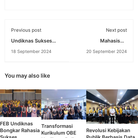
Previous post
Next post
Undiknas Sukses
Mahasiswa
Menggelar Seminar
Undiknas, I Komang
18 September 2024
20 September 2024
Internasional tentang
Adi Pranta Putra, Raih
Quarter-Life Crisis
Juara 2 Lomba Lagu
Management
POP Bali di Festival
Budaya Badung 2024
You may also like
FEB Undiknas
Transformasi
Bongkar Rahasia
Revolusi Kebijakan
Kurikulum OBE
Sukses
Publik Berbasis Data