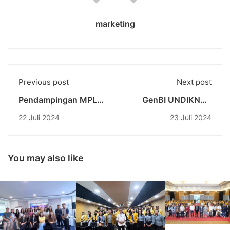
marketing
Previous post
Next post
Pendampingan MPLS
GenBI UNDIKNAS
TK Sila Kumara:
Selenggarakan
22 Juli 2024
23 Juli 2024
Parenting Class
"GENTAR: GenBI
Bersama Psikologi
Lestari" dalam upaya
Undiknas
menjaga
Keberlanjutan
You may also like
Lingkungan