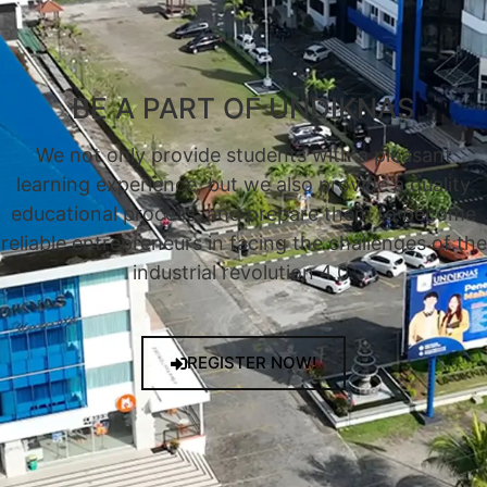
BE A PART OF UNDIKNAS
We not only provide students with a pleasant
learning experience, but we also provide a quality
educational process, and prepare them to become
reliable entrepreneurs in facing the challenges of the
industrial revolution 4.0.
REGISTER NOW!