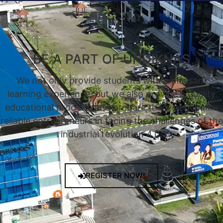
BE A PART OF UNDIKNAS
We not only provide students with a pleasant
learning experience, but we also provide a quality
educational process, and prepare them to become
reliable entrepreneurs in facing the challenges of the
industrial revolution 4.0.
REGISTER NOW!