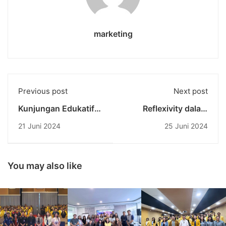
marketing
Previous post
Next post
Kunjungan Edukatif
Reflexivity dalam
Prodi Destinasi
Konteks Pendidikan
21 Juni 2024
25 Juni 2024
Pariwisata Undiknas
Tinggi: Membangun
ke Virgin Beach dan
Kesadaran di Era
Bukit Asah
Kemajuan Zaman
Karangasem
You may also like