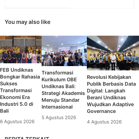
Tinggi: Membangun
(Undiknas) Melalui
Kesadaran di Era
BEM-FTI Adakan
Kemajuan Zaman
Bakti Sosial "TEKNIK
BERAKSI #1"
You may also like
FEB Undiknas
Transformasi
Bongkar Rahasia
Revolusi Kebijakan
Kurikulum OBE
Sukses
Publik Berbasis Data
Undiknas Bali:
Transformasi
Digital: Langkah
Strategi Akademis
Ekonomi Era
Berani Undiknas
Menuju Standar
Industri 5.0 di
Wujudkan Adaptive
Internasional
Bali
Governance
5 Agustus 2026
6 Agustus 2026
4 Agustus 2026