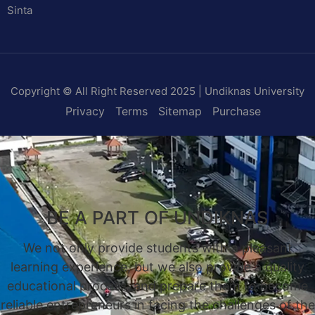
Sinta
Copyright © All Right Reserved 2025 | Undiknas University
Privacy
Terms
Sitemap
Purchase
BE A PART OF UNDIKNAS
We not only provide students with a pleasant
learning experience, but we also provide a quality
educational process, and prepare them to become
reliable entrepreneurs in facing the challenges of the