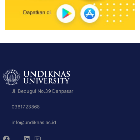
Jl. Bedugul No.39 Denpasar
0361723868
info@undiknas.ac.id