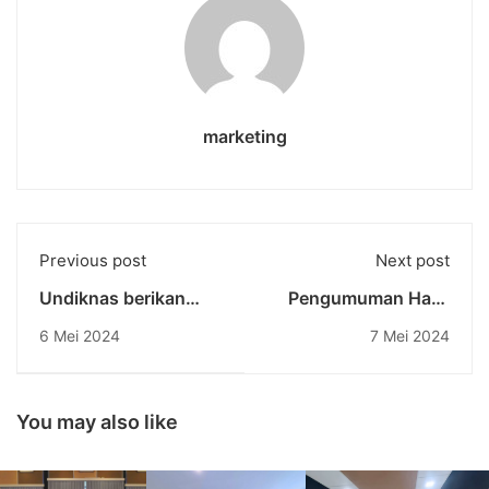
marketing
Previous post
Next post
Undiknas berikan
Pengumuman Hasil
apresiasi kepada
Tes Penerimaan
6 Mei 2024
7 Mei 2024
dosen berprestasi
Mahasiswa Baru
dalam bidang
Jalur Reguler Tahun
penelitian dan karya
Akademik
ilmiah
2024/2025
You may also like
Gelombang I