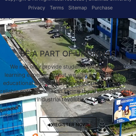
Privacy
Terms
Sitemap
Purchase
BE A PART OF UNDIKNAS
We not only provide students with a pleasant
learning experience, but we also provide a quality
educational process, and prepare them to become
reliable entrepreneurs in facing the challenges of the
industrial revolution 4.0.
REGISTER NOW!