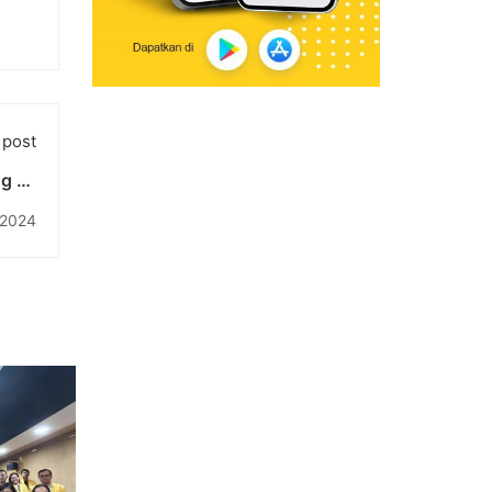
 post
ng ke
 Bali
 2024