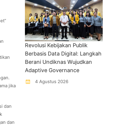
et”
an
Revolusi Kebijakan Publik
Berbasis Data Digital: Langkah
tikan
Berani Undiknas Wujudkan
Adaptive Governance
ngan.
4 Agustus 2026
ama jika
si dan
k
gan dan