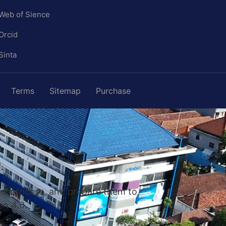
Web of Sience
Orcid
Sinta
Terms
Sitemap
Purchase
nal process, and prepare them to
on 4.0.