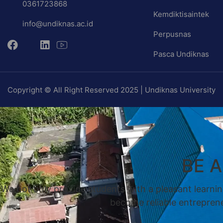
0361723868
Kemdiktisaintek
info@undiknas.ac.id
Perpusnas
Pasca Undiknas
Copyright © All Right Reserved 2025 | Undiknas University
BE 
We not only provide students with a pleasant learnin
become reliable entrepreneu