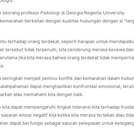
ologis.
 seorang profesor Psikologi di Georgia Regents University
emarahan berkaitan dengan kualitas hubungan dengan si “targ
tentu terhadap orang terdekat, seperti harapan untuk mendapatk
an tersebut tidak terpenuhi, kita cenderung merasa kecewa dan
terutama jika kita merasa bahwa orang terdekat tidak memperha
a.
uga seringkali menjadi pemicu konflik dan kemarahan dalam hubu
alahpahaman dapat menghasilkan konfrontasi emosional, terut
garkan atau memahami kita dengan baik.
kita dapat mempengaruhi tingkat toleransi kita terhadap frusta
asaran emosi negatif kita ketika kita merasa tertekan atau tida
ahan dapat berfungsi sebagai saluran pelepasan untuk ketegan