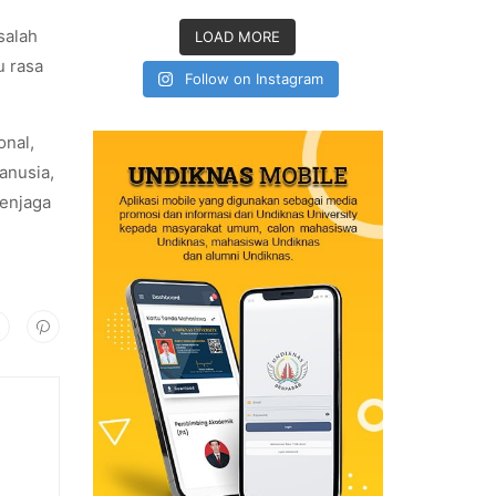
salah
LOAD MORE
u rasa
Follow on Instagram
onal,
anusia,
menjaga