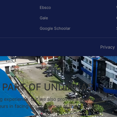
Ebsco
Gale
Google Schoolar
Privacy
A PART OF UNDIKNAS
g experience, but we also provide a quality educatio
rs in facing the challenges of the industrial revoluti