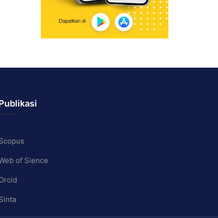
Publikasi
Scopus
Web of Sience
Orcid
Sinta