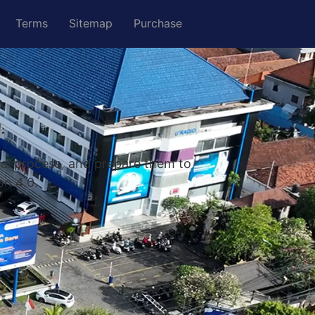
Terms
Sitemap
Purchase
nal process, and prepare them to
on 4.0.