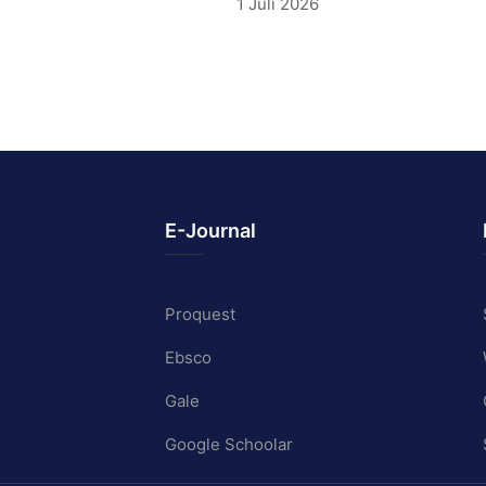
1 Juli 2026
E-Journal
Proquest
Ebsco
Gale
Google Schoolar