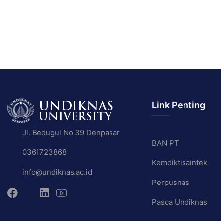
Link Penting
Jl. Bedugul No.39 Denpasar
BAN PT
0361723868
Kemdiktisaintek
info@undiknas.ac.id
Perpusnas
Pasca Undiknas