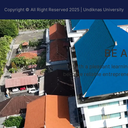
Copyright © All Right Reserved 2025 | Undiknas University
BE 
We not only provide students with a pleasant learnin
become reliable entrepreneu