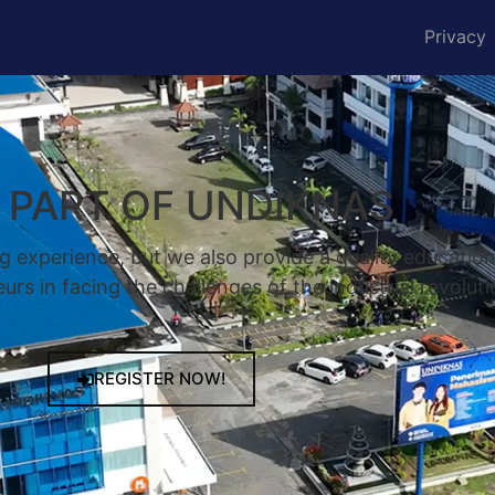
Privacy
A PART OF UNDIKNAS
g experience, but we also provide a quality educatio
rs in facing the challenges of the industrial revoluti
REGISTER NOW!