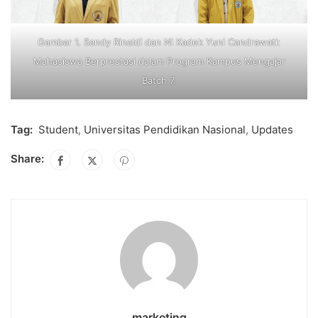
Gambar 1. Sandy Rinaldi dan Ni Kadek Yuni Candrawati:
Mahasiswa Berprestasi dalam Program Kampus Mengajar
Batch 7.
Tag:
Student
,
Universitas Pendidikan Nasional
,
Updates
Share:
marketing