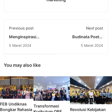
Previous post
Next post
Menginspirasi
Budinata Poetry
Langkah Menuju
Reading Contest:
5 Maret 2024
5 Maret 2024
Prestasi: Selamat
Meriahkan Bulan Dies
kepada Mahasiswa/i
Natalis ke-55
Universitas
Universitas
Pendidikan Nasional
Pendidikan Nasional
You may also like
yang Lolos Program
Studi Independent
MSIB Batch 6
FEB Undiknas
Transformasi
Bongkar Rahasia
Revolusi Kebijakan
Kurikulum OBE