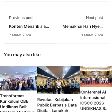
Previous post
Next post
Konten Menarik ala
Memaknai Hari Nyepi
Reality Show: Strategi
di Lingkungan
7 Maret 2024
8 Maret 2024
Jitu Pemasaran yang
Pendidikan:
Out of The BOX
Menemukan
Ketenangan dalam
Kesunyian
You may also like
Konferensi AI
Transformasi
Internasional
Revolusi Kebijakan
Kurikulum OBE
ICSCC 2026
Publik Berbasis Data
Undiknas Bali:
UNDIKNAS Bali
Digital: Langkah