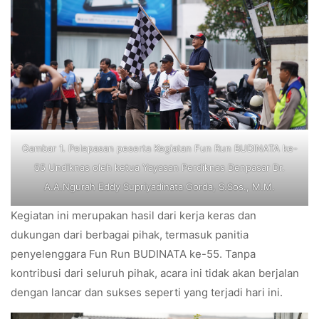
Gambar 1. Pelepasan peserta Kegiatan Fun Run BUDINATA ke-
55 Undiknas oleh ketua Yayasan Perdiknas Denpasar Dr.
A.A.Ngurah Eddy Supriyadinata Gorda, S.Sos., M.M.
Kegiatan ini merupakan hasil dari kerja keras dan
dukungan dari berbagai pihak, termasuk panitia
penyelenggara Fun Run BUDINATA ke-55. Tanpa
kontribusi dari seluruh pihak, acara ini tidak akan berjalan
dengan lancar dan sukses seperti yang terjadi hari ini.