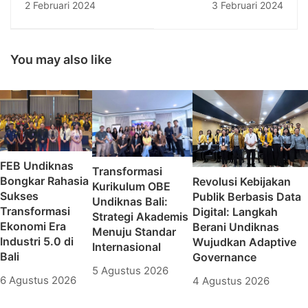
2 Februari 2024
3 Februari 2024
Dies Natalis ke-55
Mahasiswa
Undiknas
Undiknas,
Kepemimpinan Baru
Resmi Berjalan
You may also like
FEB Undiknas
Transformasi
Bongkar Rahasia
Revolusi Kebijakan
Kurikulum OBE
Sukses
Publik Berbasis Data
Undiknas Bali:
Transformasi
Digital: Langkah
Strategi Akademis
Ekonomi Era
Berani Undiknas
Menuju Standar
Industri 5.0 di
Wujudkan Adaptive
Internasional
Bali
Governance
5 Agustus 2026
6 Agustus 2026
4 Agustus 2026