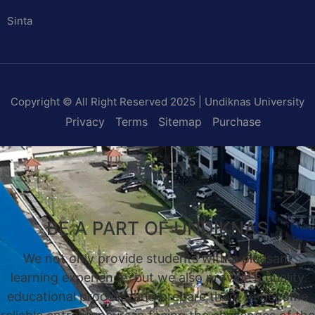
Sinta
Copyright © All Right Reserved 2025 | Undiknas University
Privacy
Terms
Sitemap
Purchase
BE A PART OF UNDIKNAS
We not only provide students with a pleasant
learning experience, but we also provide a quality
educational process, and prepare them to become