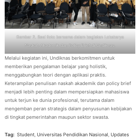
Gambar 2. Sesi foto bersama dalam kegiatan Lokakarya
Naskah Akademik dan Policy Brief di Undiknas.
Melalui kegiatan ini, Undiknas berkomitmen untuk
memberikan pengalaman belajar yang holistik,
menggabungkan teori dengan aplikasi praktis.
Keterampilan penulisan naskah akademik dan policy brief
menjadi lebih penting dalam mempersiapkan mahasiswa
untuk terjun ke dunia profesional, terutama dalam
mengemban peran strategis dalam penyusunan kebijakan
di tingkat pemerintahan maupun sektor swasta.
Tag:
Student
,
Universitas Pendidikan Nasional
,
Updates