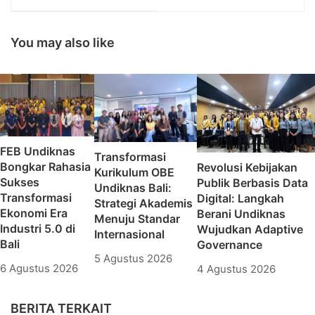
and Cultural Program
Pendidikan Nasional
for NTUE Partners
Meraih Prestasi
School hari ke-4
Gemilang di BRTV
You may also like
Ditutup dengan
2023
Eksplorasi Taipei
FEB Undiknas
Transformasi
Bongkar Rahasia
Revolusi Kebijakan
Kurikulum OBE
Sukses
Publik Berbasis Data
Undiknas Bali:
Transformasi
Digital: Langkah
Strategi Akademis
Ekonomi Era
Berani Undiknas
Menuju Standar
Industri 5.0 di
Wujudkan Adaptive
Internasional
Bali
Governance
5 Agustus 2026
6 Agustus 2026
4 Agustus 2026
BERITA TERKAIT