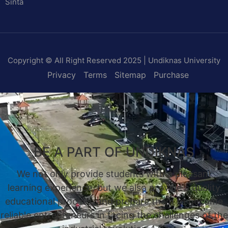
Sinta
Copyright © All Right Reserved 2025 | Undiknas University
Privacy
Terms
Sitemap
Purchase
BE A PART OF UNDIKNAS
We not only provide students with a pleasant
learning experience, but we also provide a quality
educational process, and prepare them to become
reliable entrepreneurs in facing the challenges of the