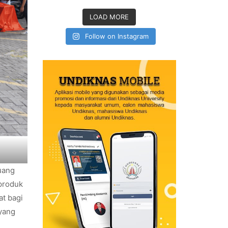
LOAD MORE
Follow on Instagram
uang
 produk
at bagi
 yang