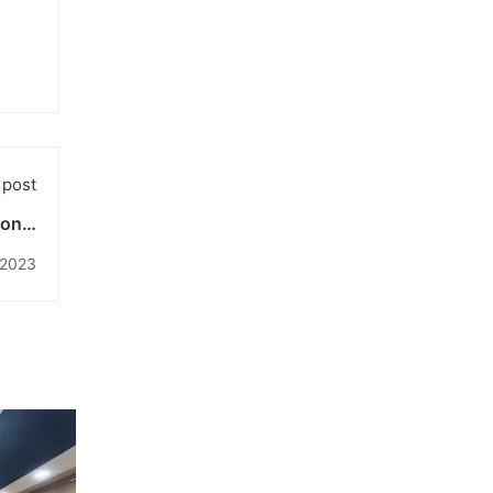
 post
ional
s di
 2023
Bali