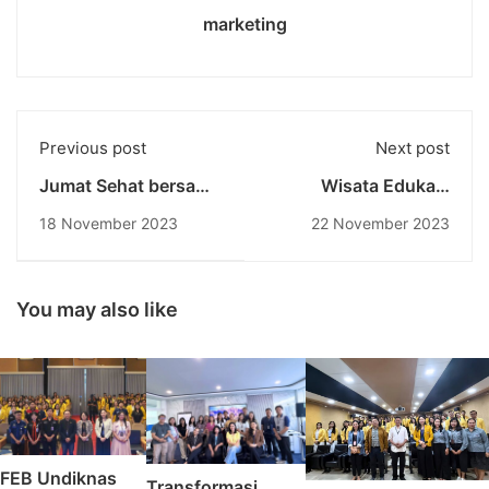
marketing
Previous post
Next post
Jumat Sehat bersama
Wisata Edukasi
Undiknas:
Mahasiswa Destinasi
18 November 2023
22 November 2023
Meningkatkan
Pariwisata:
Kesehatan dan
Mempelajari Kearifan
Kebersamaan Melalui
Lokal di Desa
Bulu Tangkis
Tenganan dan Desa
You may also like
Penglipuran
FEB Undiknas
Transformasi