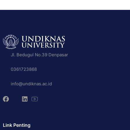
Jl. Bedugul No.39 Denpasar
0361723868
info@undiknas.ac.id
Link Penting