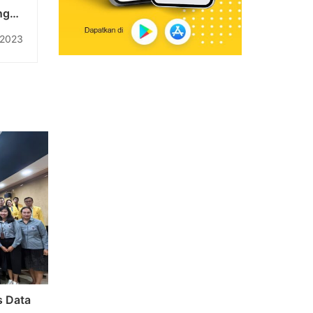
ngan
nduk
 2023
s Data