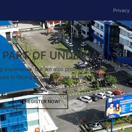
Privacy
A PART OF UNDIKNAS
g experience, but we also provide a quality educatio
rs in facing the challenges of the industrial revoluti
REGISTER NOW!