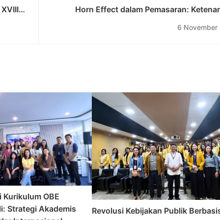
XVIII
Horn Effect dalam Pemasaran: Ketena
armasin
Keharmonisan di Ujung Ta
6 November
i Kurikulum OBE
i: Strategi Akademis
Revolusi Kebijakan Publik Berbasi