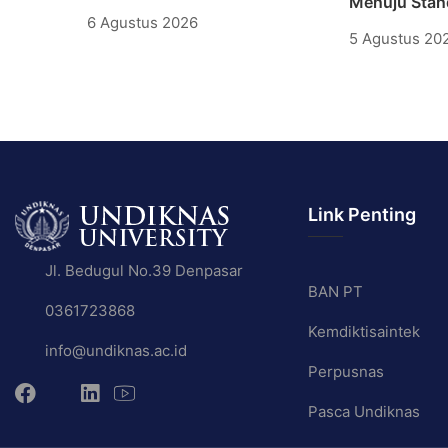
Menuju Stand
6 Agustus 2026
5 Agustus 20
Link Penting
Jl. Bedugul No.39 Denpasar
BAN PT
0361723868
Kemdiktisaintek
info@undiknas.ac.id
Perpusnas
Pasca Undiknas