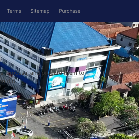
Terms
Sitemap
Purchase
nal process, and prepare them to
on 4.0.