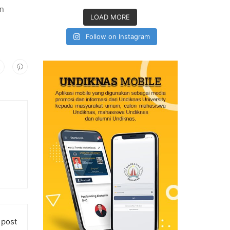
an
LOAD MORE
Follow on Instagram
 post