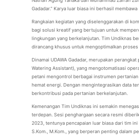
Nathan Agung Tanaka dan Muhammad Zafran Zulkif
Gadadar.” Karya luar biasa ini berhasil membawa
Rangkaian kegiatan yang diselenggarakan di kom
bagi solusi kreatif yang bertujuan untuk mempe
lingkungan yang berkelanjutan. Tim Undiknas berh
dirancang khusus untuk mengoptimalkan proses 
Dinamai UDAWA Gadadar, merupakan perangkat pe
Watering Assistant), yang mengotomatisasi oper
petani mengontrol berbagai instrumen pertanian m
hemat energi. Dengan mengintegrasikan data tent
berkontribusi pada pertanian berkelanjutan.
Kemenangan Tim Undiknas ini semakin menegaskan
terdepan. Sesi penghargaan secara resmi diber
2023, tentunya pencapaian luar biasa dari tim ini
S.Kom., M.Kom., yang berperan penting dalam pe