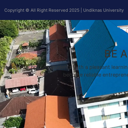
Copyright © All Right Reserved 2025 | Undiknas University
BE 
We not only provide students with a pleasant learnin
become reliable entrepreneu