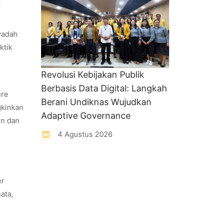
A
wadah
ktik
Revolusi Kebijakan Publik
Berbasis Data Digital: Langkah
ure
Berani Undiknas Wujudkan
gkinkan
Adaptive Governance
en dan
4 Agustus 2026
er
ata,