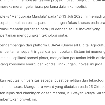
li, tim ini mempresentasikan proyek inovatif berjudul “UDAW
 mereka meraih gelar juara pertama dalam kompetisi.
pleks “Mangupraja Mandala” pada 12-13 Juli 2023 ini menjadi 
rcepat pemulihan pasca pandemi, dengan fokus khusus pada pra
asil menarik perhatian para juri dengan solusi inovatif yang
pertanian menggunakan teknologi pintar.
ngembangan dari platform UDAWA (Universal Digital Agricult
asi pertanian seperti irigasi dan pemupukan. Sistem ini memun
elalui aplikasi ponsel pintar, menjadikan pertanian lebih efisi
ang konsumsi energi dan kondisi lingkungan, inovasi ini juga
 reputasi universitas sebagai pusat penelitian dan teknologi
ikan pada acara Mangupura Award yang diadakan pada 25 Oktob
 tak lepas dari bimbingan dosen mereka, Ir. I Wayan Aditya Suran
mbentukan proyek ini.