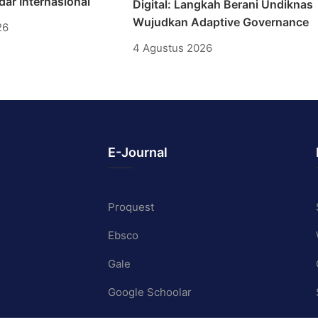
ar Internasional
Digital: Langkah Berani Undiknas
Wujudkan Adaptive Governance
26
4 Agustus 2026
E-Journal
Proquest
Ebsco
Gale
Google Schoolar