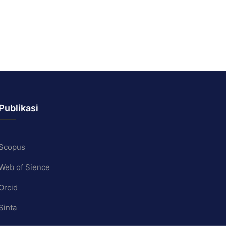
Publikasi
Scopus
Web of Sience
Orcid
Sinta