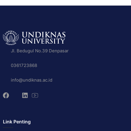
Jl. Bedugul No.39 Denpasar
0361723868
info@undiknas.ac.id
Link Penting