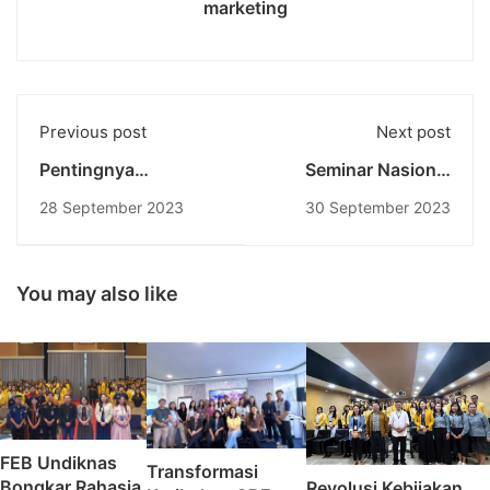
marketing
Previous post
Next post
Pentingnya
Seminar Nasional
Networking bagi Para
"Bisnis Indonesia
28 September 2023
30 September 2023
Mahasiswa:
Goes to Campus"
Membangun Jaringan
Memperkaya
di Era Digital
Pengetahuan
Mahasiswa di
You may also like
Undiknas
FEB Undiknas
Transformasi
Bongkar Rahasia
Revolusi Kebijakan