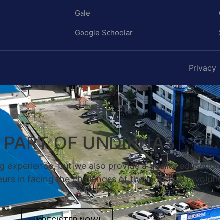
Gale
Google Schoolar
Privacy
A PART OF UNDIKNAS
g experience, but we also provide a quality educatio
rs in facing the challenges of the industrial revoluti
REGISTER NOW!