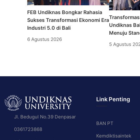
FEB Undiknas Bongkar Rahasia
Transformas
Sukses Transformasi Ekonomi Era
Undiknas Bal
Industri 5.0 di Bali
Menuju Stand
6 Agustus 2026
5 Agustus 20
Link Penting
Jl. Bedugul No.39 Denpasar
BAN PT
0361723868
Kemdiktisaintek