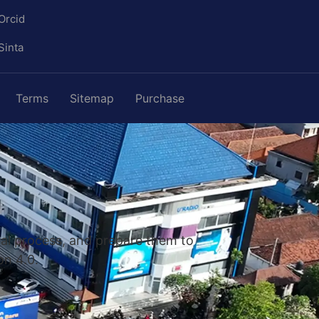
Orcid
Sinta
Terms
Sitemap
Purchase
nal process, and prepare them to
on 4.0.