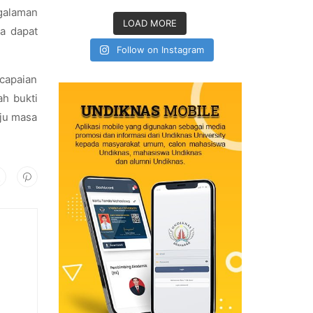
galaman
LOAD MORE
ua dapat
Follow on Instagram
capaian
ah bukti
uju masa