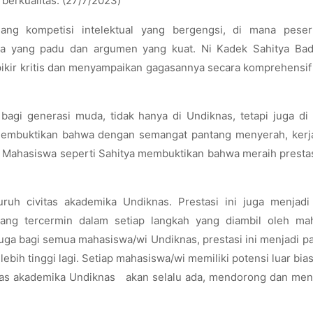
erkualitas. (27/7/2023)
ng kompetisi intelektual yang bergengsi, di mana pesert
 yang padu dan argumen yang kuat. Ni Kadek Sahitya Bad
ikir kritis dan menyampaikan gagasannya secara komprehensif
 bagi generasi muda, tidak hanya di Undiknas, tetapi juga di
 membuktikan bahwa dengan semangat pantang menyerah, kerja
. Mahasiswa seperti Sahitya membuktikan bahwa meraih prestas
ruh civitas akademika Undiknas. Prestasi ini juga menjadi
ang tercermin dalam setiap langkah yang diambil oleh ma
ga bagi semua mahasiswa/wi Undiknas, prestasi ini menjadi p
ebih tinggi lagi. Setiap mahasiswa/wi memiliki potensi luar bia
itas akademika Undiknas akan selalu ada, mendorong dan me