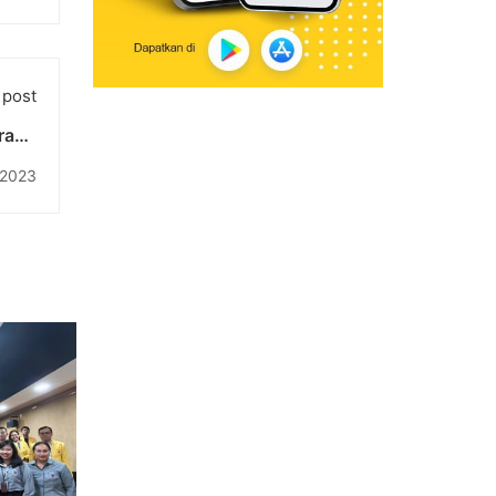
 post
rand
iasa
 2023