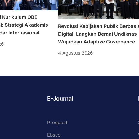
i Kurikulum OBE
i: Strategi Akademis
Revolusi Kebijakan Publik Berbasi
ar Internasional
Digital: Langkah Berani Undiknas
Wujudkan Adaptive Governance
26
4 Agustus 2026
E-Journal
Proquest
Ebsco