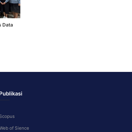
s Data
Publikasi
Scopus
Web of Sience