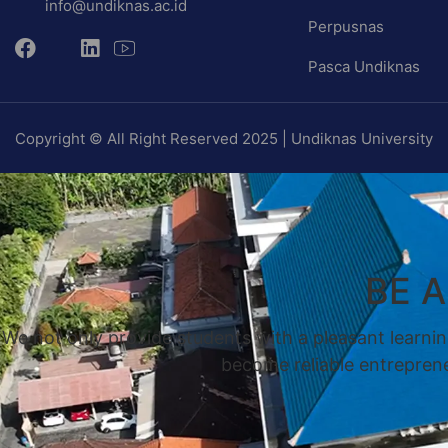
info@undiknas.ac.id
Perpusnas
Pasca Undiknas
Copyright © All Right Reserved 2025 | Undiknas University
BE 
We not only provide students with a pleasant learnin
become reliable entrepreneu