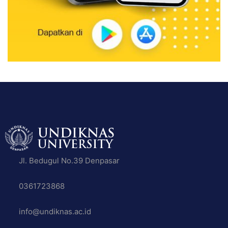
Jl. Bedugul No.39 Denpasar
0361723868
info@undiknas.ac.id