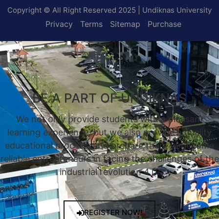
Copyright © All Right Reserved 2025 | Undiknas University
Privacy
Terms
Sitemap
Purchase
BE A PART OF UNDIKNAS
We not only provide students with a pleasant
learning experience, but we also provide a quality
educational process, and prepare them to become
reliable entrepreneurs in facing the challenges of the
industrial revolution 4.0.
REGISTER NOW!