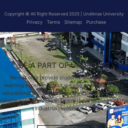
Copyright © All Right Reserved 2025 | Undiknas University
Privacy
Terms
Sitemap
Purchase
BE A PART OF UNDIKNAS
We not only provide students with a pleasant
learning experience, but we also provide a quality
educational process, and prepare them to become
reliable entrepreneurs in facing the challenges of the
industrial revolution 4.0.