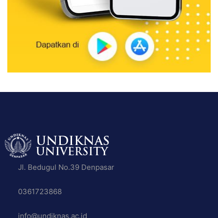
Jl. Bedugul No.39 Denpasar
0361723868
info@undiknas.ac.id