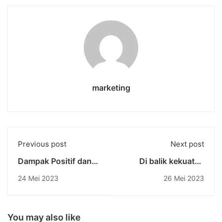
marketing
Previous post
Next post
Dampak Positif dan
Di balik kekuatan
Negatif AI dalam
super AI : Nvidia,
24 Mei 2023
26 Mei 2023
Masa Depan
Perusahaan Pembuat
Pendidikan
Chip Terkemuka
You may also like