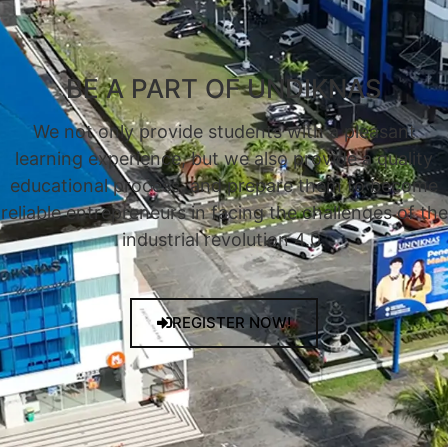
BE A PART OF UNDIKNAS
We not only provide students with a pleasant
learning experience, but we also provide a quality
educational process, and prepare them to become
reliable entrepreneurs in facing the challenges of the
industrial revolution 4.0.
REGISTER NOW!