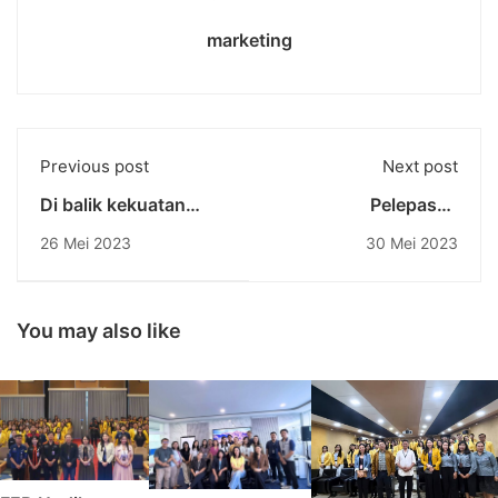
marketing
Previous post
Next post
Di balik kekuatan
Pelepasan
super AI : Nvidia,
Wisudawan
26 Mei 2023
30 Mei 2023
Perusahaan Pembuat
Universitas
Chip Terkemuka
Pendidikan Nasional
Periode Juni 2023
You may also like