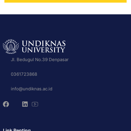
Jl. Bedugul No.39 Denpasar
0361723868
info@undiknas.ac.id
Link Penting