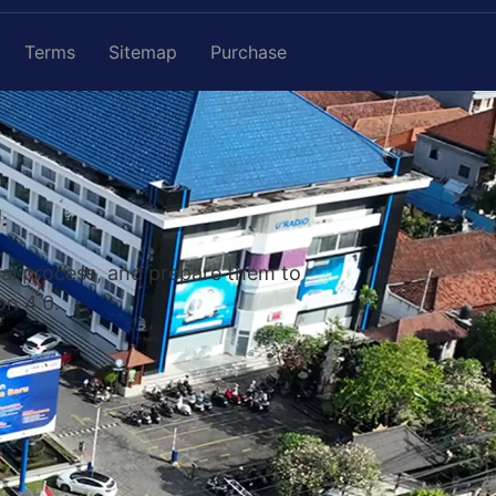
Terms
Sitemap
Purchase
nal process, and prepare them to
on 4.0.