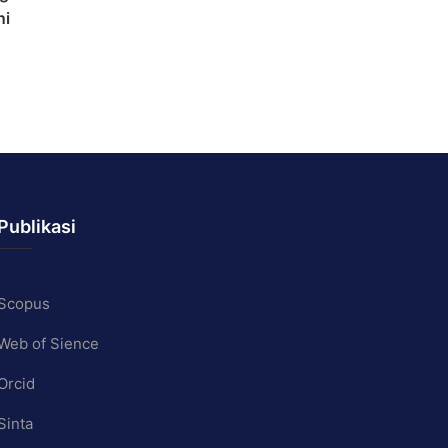
ni
Publikasi
Scopus
Web of Sience
Orcid
Sinta