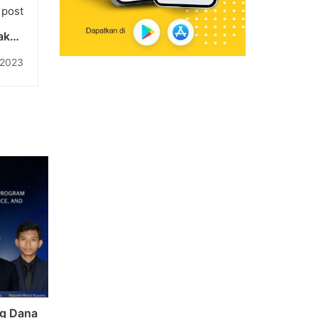
 post
akan
ukur
 2023
ng Dana