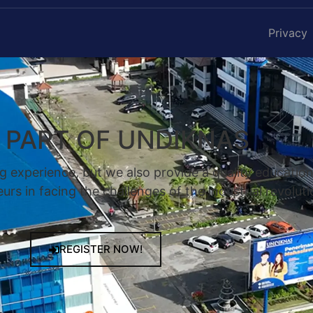
Privacy
A PART OF UNDIKNAS
g experience, but we also provide a quality educatio
rs in facing the challenges of the industrial revoluti
REGISTER NOW!