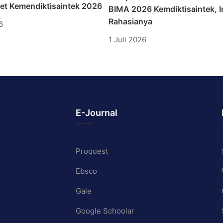
set Kemendiktisaintek 2026
BIMA 2026 Kemdiktisaintek, I
Rahasianya
6
1 Juli 2026
E-Journal
Proquest
Ebsco
Gale
Google Schoolar