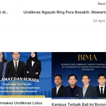
Next
 di
Undiknas Ngayah Ring Pura Besakih: Mewart
 ?
Kebersamaan dan Ungkapan Sy
24 April
rmakes Undiknas Lolos
Kampus Terbaik Bali Ini Boro