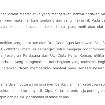
ngan dalam filsafat etika yang mengatakan bahwa tindakan y
an yang maksimal bagi jumlah orang yang maksimal. Pada da
tau akibat dari suatu tindakan, bukan pada motif atau niat 
enelitian yang dilakukan oleh
Dr. I Gede Agus Kurniawan, SH., S
-XVIII/2020 memiliki semangat untuk menjaga proporsionali
 Peraturan Pelaksana dari UU Cipta Kerja. Konsep utilitar
tindakan yang menghasilkan kebahagiaan yang maksimal bagi
diharapkan dapat memberikan manfaat yang sebesar-besarn
ianisme dalam putusan ini juga memberikan jaminan ketertiban so
uensi dari terbitnya UU Cipta Kerja. Ini tentu saja penting b
pin dan pelaku perubahan di masa depan.