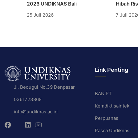
2026 UNDIKNAS Bali
Hibah Ri
25 Juli 2026
7 Juli 202
Link Penting
Jl. Bedugul No.39 Denpasar
BAN PT
0361723868
Kemdiktisaintek
info@undiknas.ac.id
Perpusnas
Pasca Undiknas