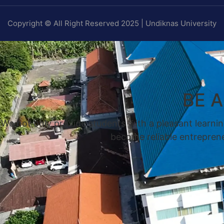
Copyright © All Right Reserved 2025 | Undiknas University
BE 
We not only provide students with a pleasant learnin
become reliable entrepreneu