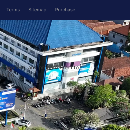
Terms
Sitemap
Purchase
nal process, and prepare them to
on 4.0.