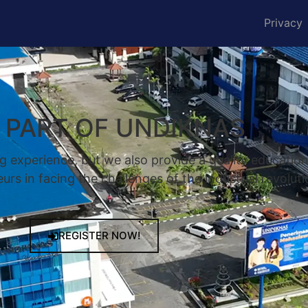
Privacy
A PART OF UNDIKNAS
g experience, but we also provide a quality educatio
rs in facing the challenges of the industrial revoluti
REGISTER NOW!