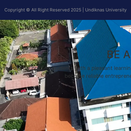
Copyright © All Right Reserved 2025 | Undiknas University
BE 
We not only provide students with a pleasant learnin
become reliable entrepreneu