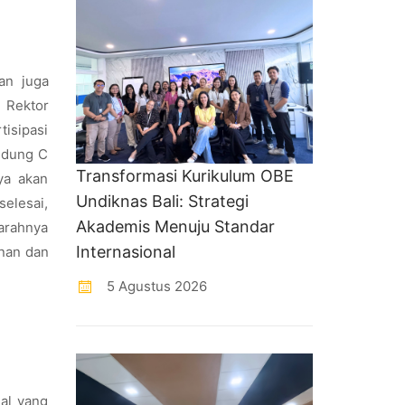
an juga
 Rektor
tisipasi
Gedung C
Transformasi Kurikulum OBE
ya akan
Undiknas Bali: Strategi
elesai,
Akademis Menuju Standar
darahnya
Internasional
anan dan
5 Agustus 2026
nal yang