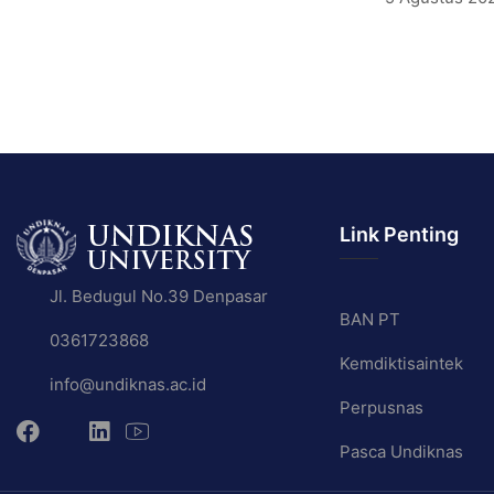
Link Penting
Jl. Bedugul No.39 Denpasar
BAN PT
0361723868
Kemdiktisaintek
info@undiknas.ac.id
Perpusnas
Pasca Undiknas