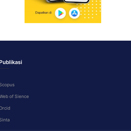
Publikasi
Scopus
Web of Sience
Orcid
Sinta