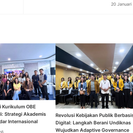
ayasan
Art di Kalangan Anak Muda Bali</str
20 Januari
i Kurikulum OBE
i: Strategi Akademis
Revolusi Kebijakan Publik Berbasi
ar Internasional
Digital: Langkah Berani Undiknas
Wujudkan Adaptive Governance
26