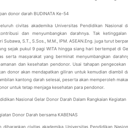
hapan donor darah BUDINATA Ke-54
seluruh civitas akademika Universitas Pendidikan Nasional d
ontribusi dan menyumbangkan darahnya. Tak ketinggalan
ri Subawa, S.T., S.Sos., M.M., IPM. ASEAN.Eng. juga turut berpar
ung sejak pukul 9 pagi WITA hingga siang hari bertempat di 
vitas serta masyarakat yang berminat menyumbangkan darahn
eamanan dan kesehatan pendonor. Usai tahapan pengecekan s
kan donor akan mendapatkan giliran untuk kemudian diambil 
ngambilan kantong darah selesai, peserta akan memperoleh mak
onor untuk tetap menjaga kesehatan para pendonor.
egiatan Donor Darah bersama KABENAS
 diharapkan civitas akademika Universitas Pendidikan Nasio