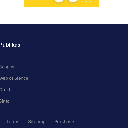
Publikasi
Scopus
Web of Sience
Orcid
Sinta
Terms
Sitemap
Purchase