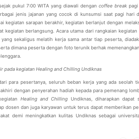
i sejak pukul 7:00 WITA yang diawali dengan
coffee break
pagi
bagai jenis jajanan yang cocok di kunsumsi saat pagi hari 
sai kegiatan sarapan berakhir, kegiatan berlanjut dengan mela
pat kegiatan berlangsung. Acara utama dari rangkaian kegiatan
yang sekaligus melatih kerja sama antar tiap peserta, diada
eserta dimana peserta dengan foto terunik berhak memenangka
elenggara.
 pada kegiatan Healing and Chilling Undiknas
ri para pesertanya, seluruh beban kerja yang ada seolah ti
diakhiri dengan penyerahan hadiah kepada para pemenang lom
kegiatan
Healing and Chilling
Undiknas, diharapkan dapat 
iap dosen dan juga karyawan untuk terus dapat memberikan p
kat demi meningkatkan kulitas Undiknas sebagai universit