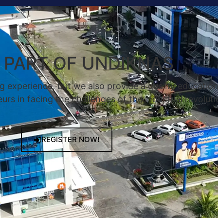
A PART OF UNDIKNAS
g experience, but we also provide a quality educatio
rs in facing the challenges of the industrial revoluti
REGISTER NOW!