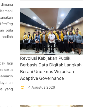
 dimana
ditemani
ksanakan
Healing
kan pula
n hadiah
Revolusi Kebijakan Publik
dak lagi
Berbasis Data Digital: Langkah
ba serta
Berani Undiknas Wujudkan
semakin
Adaptive Governance
elayanan
4 Agustus 2026
as yang