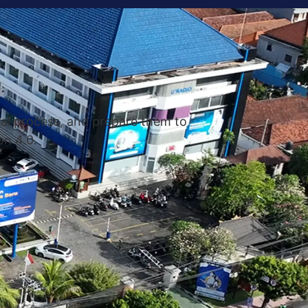
nal process, and prepare them to
on 4.0.