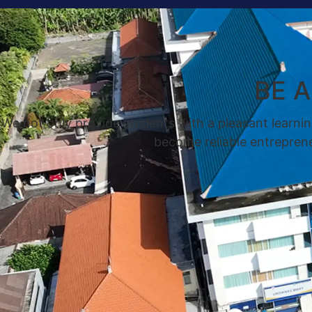
BE 
We not only provide students with a pleasant learnin
become reliable entrepreneu