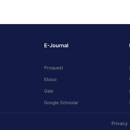
E-Journal
Proquest
Ebsco
Gale
Google Schoolar
Privacy