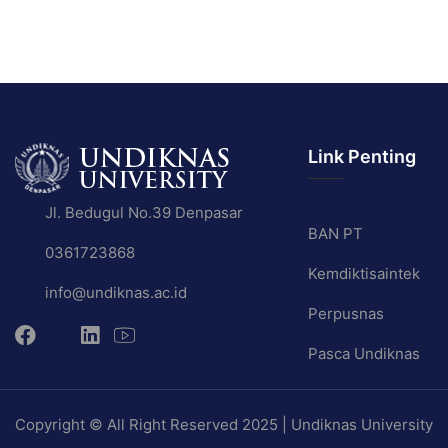
Link Penting
Jl. Bedugul No.39 Denpasar
BAN PT
0361723868
Kemdiktisaintek
info@undiknas.ac.id
Perpusnas
Pasca Undiknas
Copyright © All Right Reserved 2025 | Undiknas University