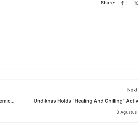
Share:
Next
demic
Undiknas Holds “Healing And Chilling” Activ
In The Order Of Improving Undiknas Employ
8 Agustus
Perform