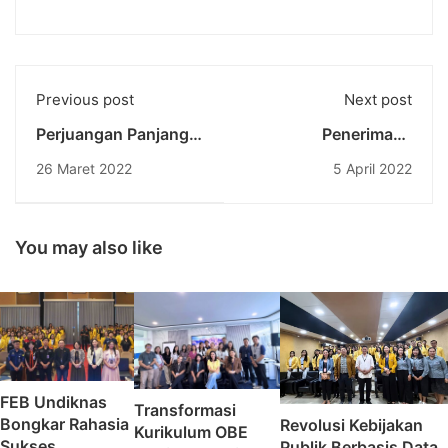
Previous post
Next post
Perjuangan Panjang
Penerimaan
Dosen Teknik
Mahasiswa Baru
26 Maret 2022
5 April 2022
Undiknas Meraih
Program Studi
Gelar Doktor di
Program Profesi
Mahidol University
Insinyur (PS PPI)
Thailand
Undiknas
You may also like
FEB Undiknas
Transformasi
Bongkar Rahasia
Revolusi Kebijakan
Kurikulum OBE
Sukses
Publik Berbasis Data