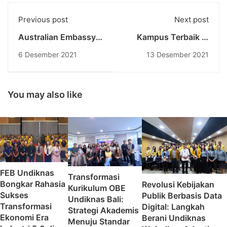
Previous post
Next post
Australian Embassy
Kampus Terbaik di
Visit to Undiknas
Bali dan Nusa
6 Desember 2021
13 Desember 2021
University
Tenggara
You may also like
FEB Undiknas
Transformasi
Bongkar Rahasia
Revolusi Kebijakan
Kurikulum OBE
Sukses
Publik Berbasis Data
Undiknas Bali:
Transformasi
Digital: Langkah
Strategi Akademis
Ekonomi Era
Berani Undiknas
Menuju Standar