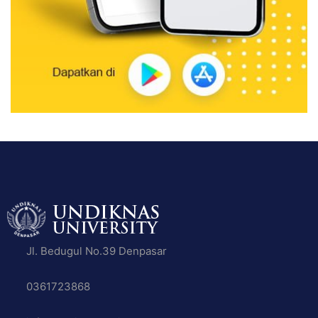
Jl. Bedugul No.39 Denpasar
0361723868