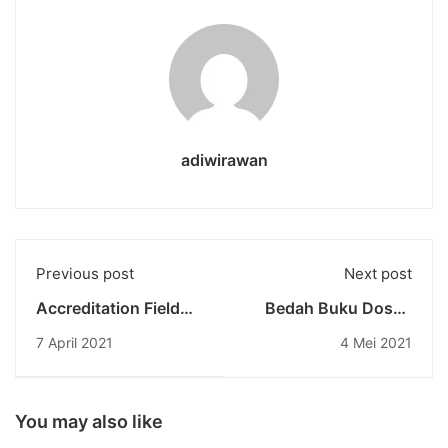
adiwirawan
Previous post
Next post
Accreditation Field
Bedah Buku Dosen
Assessment through
Undiknas Di Institut
7 April 2021
4 Mei 2021
Online by the
Agama Hindu Negeri
Assessors from the
Gde Pudja Mataram
National
Accreditation Board
You may also like
for Higher Education