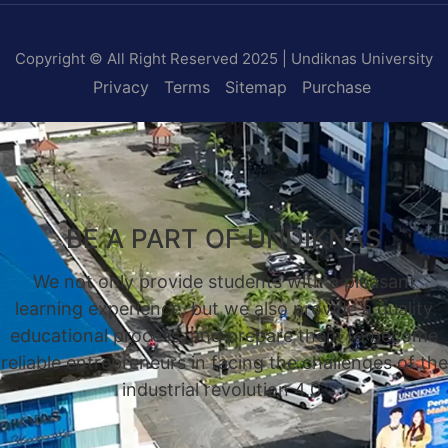
Copyright © All Right Reserved 2025 | Undiknas University
Privacy
Terms
Sitemap
Purchase
BE A PART OF UNDIKNAS
We not only provide students with a pleasant
learning experience, but we also provide a quality
educational process, and prepare them to become
reliable entrepreneurs in facing the challenges of the
industrial revolution 4.0.