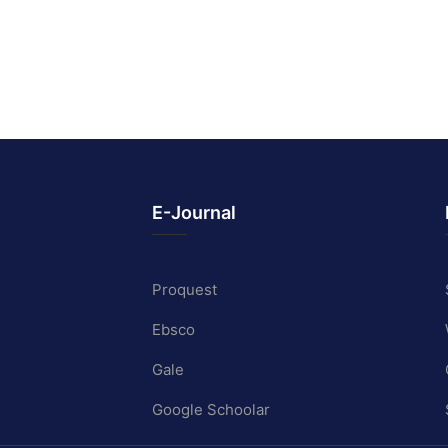
E-Journal
Proquest
Ebsco
Gale
Google Schoolar