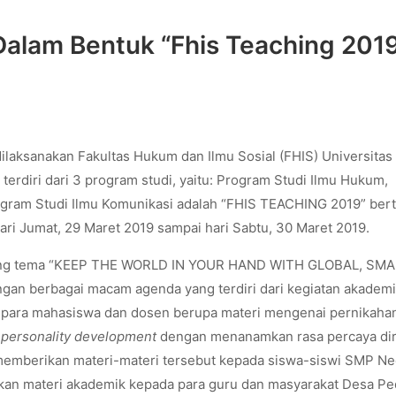
alam Bentuk “Fhis Teaching 201
ilaksanakan Fakultas Hukum dan Ilmu Sosial (FHIS) Universitas
rdiri dari 3 program studi, yaitu: Program Studi Ilmu Hukum,
rogram Studi Ilmu Komunikasi adalah “FHIS TEACHING 2019” ber
ari Jumat, 29 Maret 2019 sampai hari Sabtu, 30 Maret 2019.
sung tema “KEEP THE WORLD IN YOUR HAND WITH GLOBAL, SMA
gan berbagai macam agenda yang terdiri dari kegiatan akadem
h para mahasiswa dan dosen berupa materi mengenai pernikahan
n
personality development
dengan menanamkan rasa percaya dir
emberikan materi-materi tersebut kepada siswa-siswi SMP Ne
kan materi akademik kepada para guru dan masyarakat Desa P