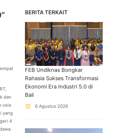
BERITA TERKAIT
9”
tempat
FEB Undiknas Bongkar
Rahasia Sukses Transformasi
Ekonomi Era Industri 5.0 di
RT,
Bali
ik dan
 usia
6 Agustus 2026
i yang
geri 4
edawa.