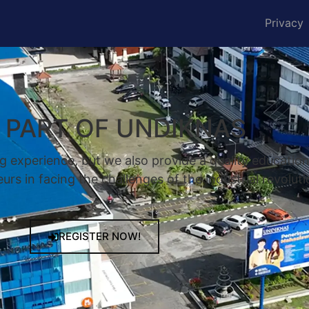
Privacy
A PART OF UNDIKNAS
g experience, but we also provide a quality educatio
rs in facing the challenges of the industrial revoluti
REGISTER NOW!