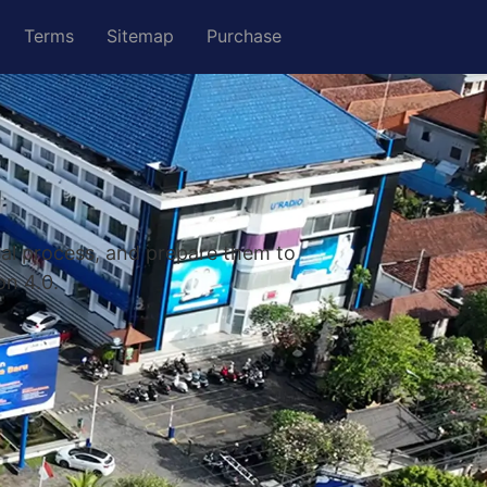
Terms
Sitemap
Purchase
nal process, and prepare them to
on 4.0.