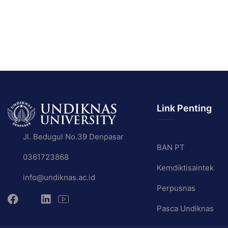
Link Penting
Jl. Bedugul No.39 Denpasar
BAN PT
0361723868
Kemdiktisaintek
info@undiknas.ac.id
Perpusnas
Pasca Undiknas