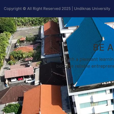
Copyright © All Right Reserved 2025 | Undiknas University
BE 
We not only provide students with a pleasant learnin
become reliable entrepreneu