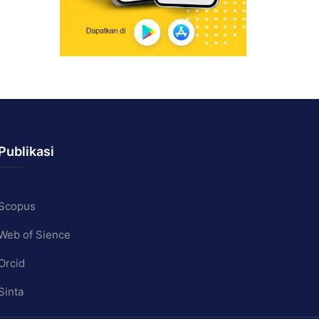
Publikasi
Scopus
Web of Sience
Orcid
Sinta