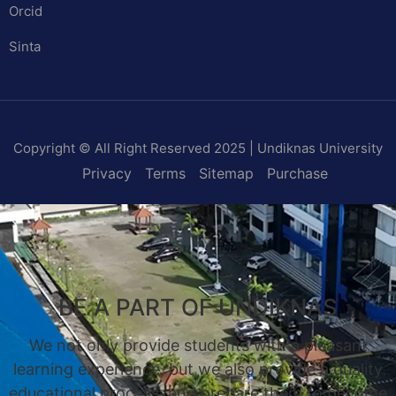
Orcid
Sinta
Copyright © All Right Reserved 2025 | Undiknas University
Privacy
Terms
Sitemap
Purchase
BE A PART OF UNDIKNAS
We not only provide students with a pleasant
learning experience, but we also provide a quality
educational process, and prepare them to become