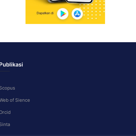
Publikasi
Scopus
Web of Sience
Orcid
Sinta