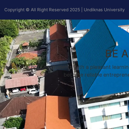
Copyright © All Right Reserved 2025 | Undiknas University
BE 
We not only provide students with a pleasant learnin
become reliable entrepreneu