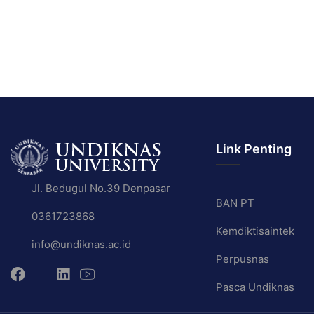
Link Penting
Jl. Bedugul No.39 Denpasar
BAN PT
0361723868
Kemdiktisaintek
info@undiknas.ac.id
Perpusnas
Pasca Undiknas