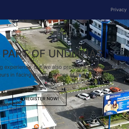
Privacy
A PART OF UNDIKNAS
g experience, but we also provide a quality educatio
rs in facing the challenges of the industrial revoluti
REGISTER NOW!