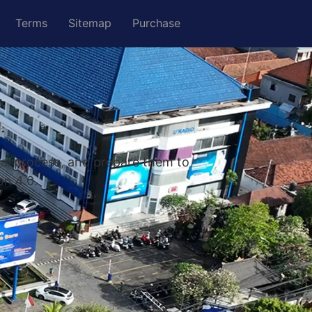
Terms
Sitemap
Purchase
nal process, and prepare them to
on 4.0.