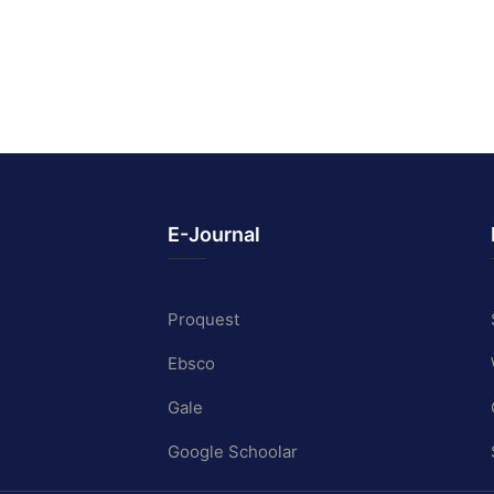
E-Journal
Proquest
Ebsco
Gale
Google Schoolar