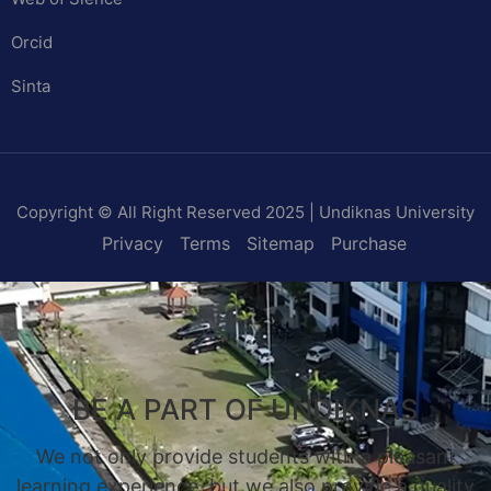
Orcid
Sinta
Copyright © All Right Reserved 2025 | Undiknas University
Privacy
Terms
Sitemap
Purchase
BE A PART OF UNDIKNAS
We not only provide students with a pleasant
learning experience, but we also provide a quality