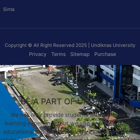
Sinta
Copyright © All Right Reserved 2025 | Undiknas University
Privacy
Terms
Sitemap
Purchase
BE A PART OF UNDIKNAS
We not only provide students with a pleasant
learning experience, but we also provide a quality
educational process, and prepare them to become