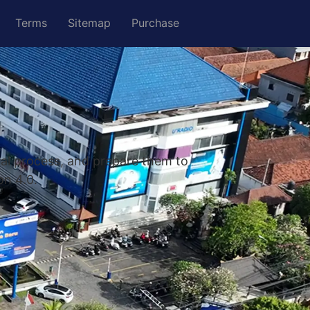
Terms
Sitemap
Purchase
nal process, and prepare them to
on 4.0.