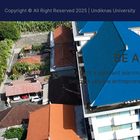
Copyright © All Right Reserved 2025 | Undiknas University
BE 
We not only provide students with a pleasant learnin
become reliable entrepreneu