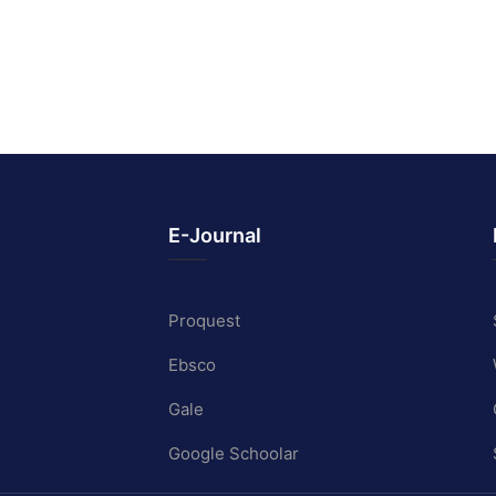
E-Journal
Proquest
Ebsco
Gale
Google Schoolar