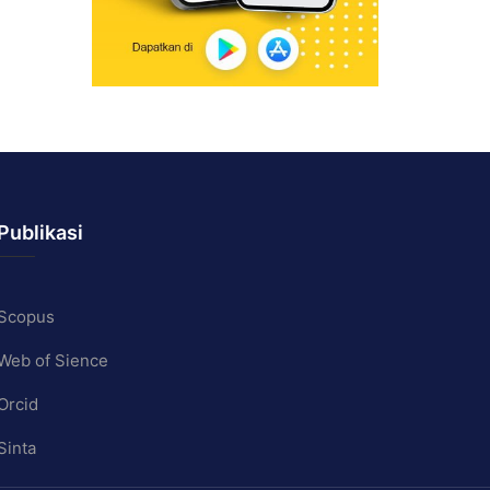
Publikasi
Scopus
Web of Sience
Orcid
Sinta