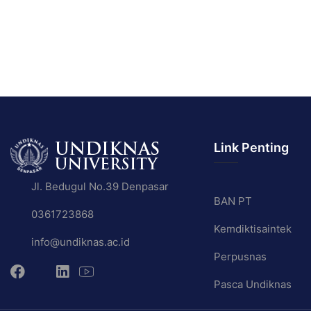
Link Penting
Jl. Bedugul No.39 Denpasar
BAN PT
0361723868
Kemdiktisaintek
info@undiknas.ac.id
Perpusnas
Pasca Undiknas