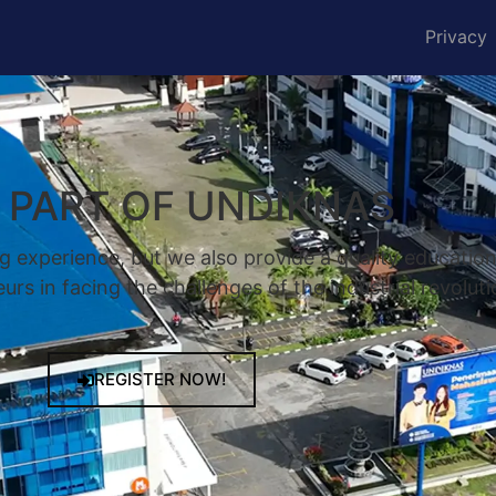
Privacy
A PART OF UNDIKNAS
g experience, but we also provide a quality educatio
rs in facing the challenges of the industrial revoluti
REGISTER NOW!