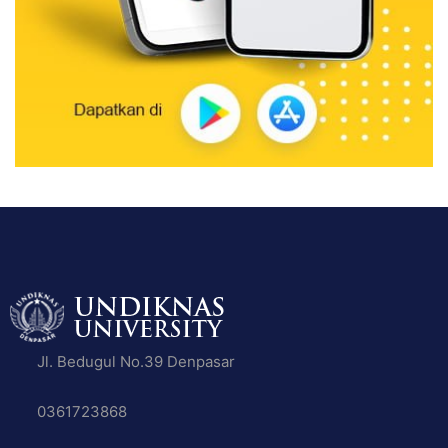
Jl. Bedugul No.39 Denpasar
0361723868