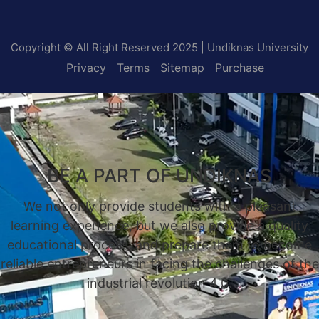
Copyright © All Right Reserved 2025 | Undiknas University
Privacy
Terms
Sitemap
Purchase
BE A PART OF UNDIKNAS
We not only provide students with a pleasant
learning experience, but we also provide a quality
educational process, and prepare them to become
reliable entrepreneurs in facing the challenges of the
industrial revolution 4.0.