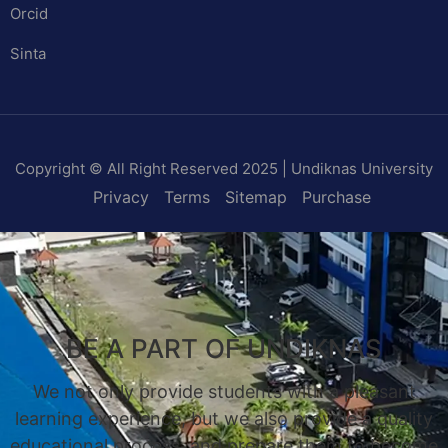
Orcid
Sinta
Copyright © All Right Reserved 2025 | Undiknas University
Privacy
Terms
Sitemap
Purchase
BE A PART OF UNDIKNAS
We not only provide students with a pleasant
learning experience, but we also provide a quality
educational process, and prepare them to become