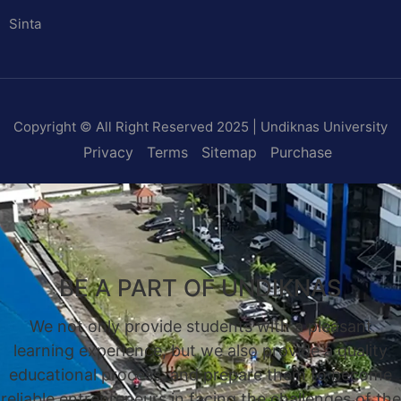
Sinta
Copyright © All Right Reserved 2025 | Undiknas University
Privacy
Terms
Sitemap
Purchase
BE A PART OF UNDIKNAS
We not only provide students with a pleasant
learning experience, but we also provide a quality
educational process, and prepare them to become
reliable entrepreneurs in facing the challenges of the