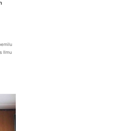
n
pemilu
s Ilmu