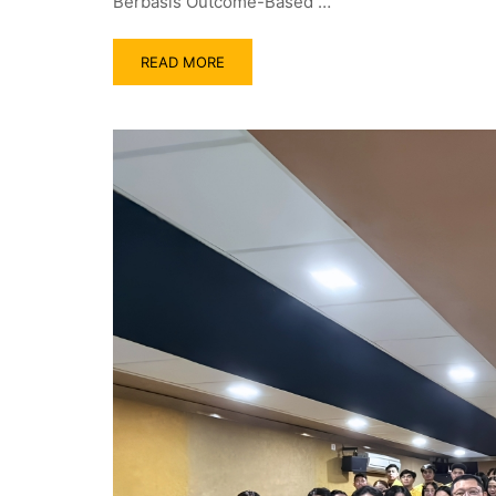
Berbasis Outcome-Based …
READ MORE