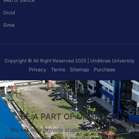
Web of Sience
Orcid
Sinta
Copyright © All Right Reserved 2025 | Undiknas University
Privacy
Terms
Sitemap
Purchase
BE A PART OF UNDIKNAS
We not only provide students with a pleasant
learning experience, but we also provide a quality