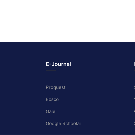
E-Journal
Proquest
Ebsco
Gale
Google Schoolar