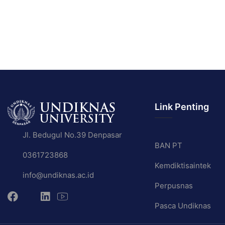
Link Penting
Jl. Bedugul No.39 Denpasar
BAN PT
0361723868
Kemdiktisaintek
info@undiknas.ac.id
Perpusnas
Pasca Undiknas