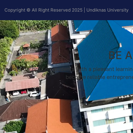
Copyright © All Right Reserved 2025 | Undiknas University
BE 
We not only provide students with a pleasant learnin
become reliable entrepreneu