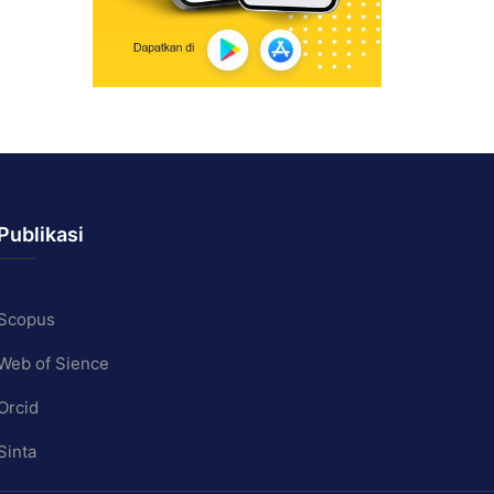
Publikasi
Scopus
Web of Sience
Orcid
Sinta