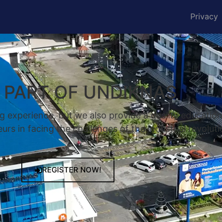
Privacy
A PART OF UNDIKNAS
g experience, but we also provide a quality educatio
rs in facing the challenges of the industrial revoluti
REGISTER NOW!