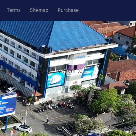
Terms
Sitemap
Purchase
nal process, and prepare them to
on 4.0.