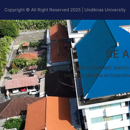
Copyright © All Right Reserved 2025 | Undiknas University
BE 
We not only provide students with a pleasant learnin
become reliable entrepreneu