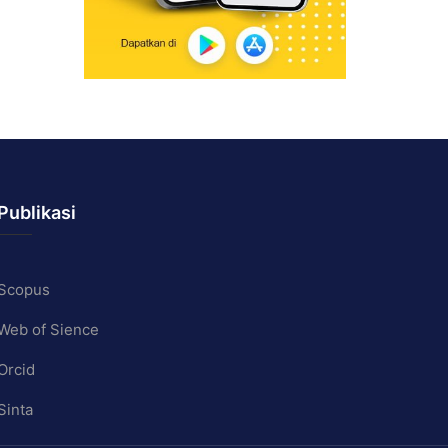
Publikasi
Scopus
Web of Sience
Orcid
Sinta