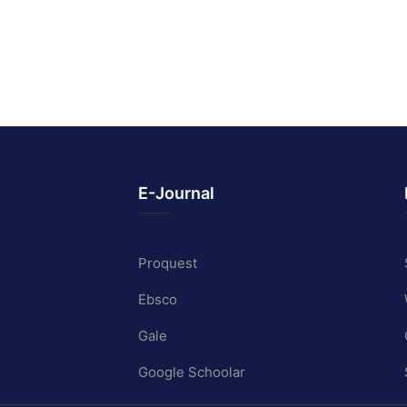
E-Journal
Proquest
Ebsco
Gale
Google Schoolar