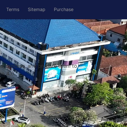
Terms
Sitemap
Purchase
nal process, and prepare them to
on 4.0.