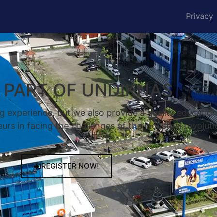
Privacy
A PART OF UNDIKNAS
g experience, but we also provide a quality educatio
rs in facing the challenges of the industrial revoluti
REGISTER NOW!