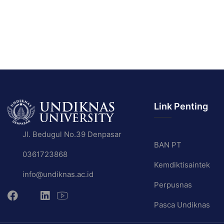
Link Penting
Jl. Bedugul No.39 Denpasar
BAN PT
0361723868
Kemdiktisaintek
info@undiknas.ac.id
Perpusnas
Pasca Undiknas