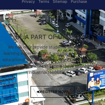
Privacy
Terms
Sitemap
Purchase
BE A PART OF UNDIKNAS
We not only provide students with a pleasant
learning experience, but we also provide a quality
educational process, and prepare them to become
reliable entrepreneurs in facing the challenges of the
industrial revolution 4.0.
REGISTER NOW!