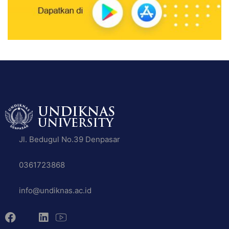
Jl. Bedugul No.39 Denpasar
0361723868
info@undiknas.ac.id