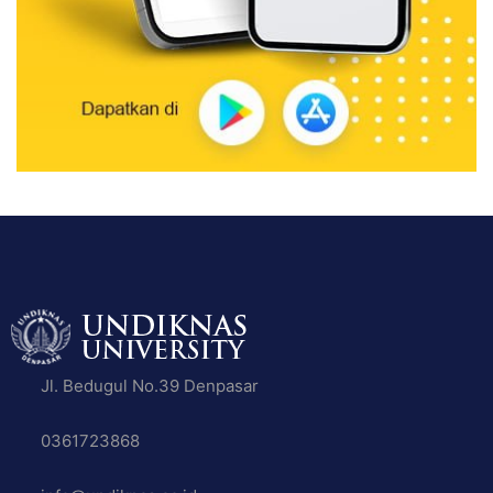
Jl. Bedugul No.39 Denpasar
0361723868