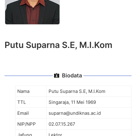
Putu Suparna S.E, M.I.Kom
Biodata
Nama
Putu Suparna S.E, M.I.Kom
TTL
Singaraja, 11 Mei 1969
Email
suparna@undiknas.ac.id
NIP/NPP
02.07.15.267
Jafung
Lektor