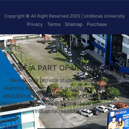
Copyright © All Right Reserved 2025 | Undiknas University
Privacy
Terms
Sitemap
Purchase
BE A PART OF UNDIKNAS
We not only provide students with a pleasant
learning experience, but we also provide a quality
educational process, and prepare them to become
reliable entrepreneurs in facing the challenges of the
industrial revolution 4.0.