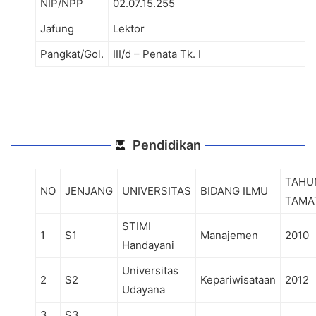
NIP/NPP
02.07.15.255
Jafung
Lektor
Pangkat/Gol.
III/d – Penata Tk. I
Pendidikan
TAHU
NO
JENJANG
UNIVERSITAS
BIDANG ILMU
TAMA
STIMI
1
S1
Manajemen
2010
Handayani
Universitas
2
S2
Kepariwisataan
2012
Udayana
3
S3