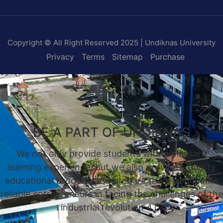
Copyright © All Right Reserved 2025 | Undiknas University
Privacy
Terms
Sitemap
Purchase
BE A PART OF UNDIKNAS
We not only provide students with a pleasant
learning experience, but we also provide a quality
educational process, and prepare them to become
reliable entrepreneurs in facing the challenges of the
industrial revolution 4.0.