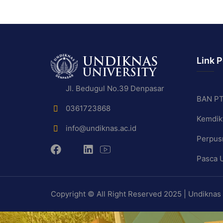
Link 
Jl. Bedugul No.39 Denpasar
BAN P
0361723868
Kemdikt
info@undiknas.ac.id
Perpus
Pasca 
Copyright © All Right Reserved 2025 | Undiknas 