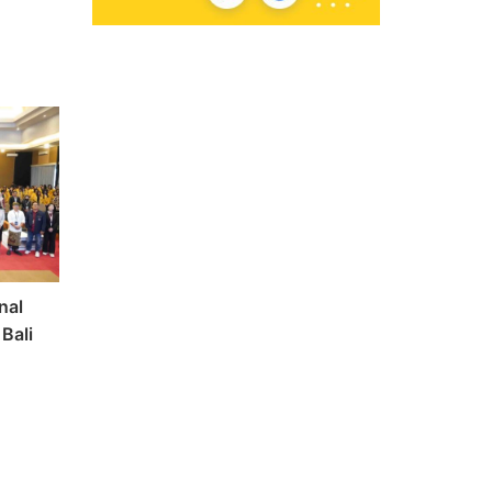
nal
Bali