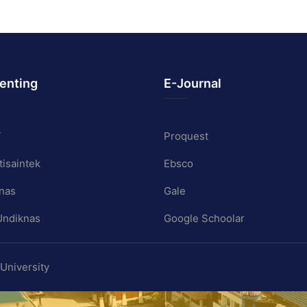
Penting
E-Journal
T
Proquest
isaintek
Ebsco
nas
Gale
Undiknas
Google Schoolar
University