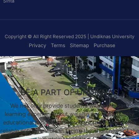
Sinta
Copyright © All Right Reserved 2025 | Undiknas University
Privacy
Terms
Sitemap
Purchase
BE A PART OF UNDIKNAS
We not only provide students with a pleasant
learning experience, but we also provide a quality
educational process, and prepare them to become
reliable entrepreneurs in facing the challenges of the