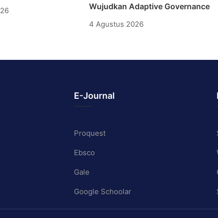
Wujudkan Adaptive Governance
026
4 Agustus 2026
E-Journal
Proquest
Ebsco
Gale
Google Schoolar