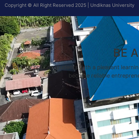
Copyright © All Right Reserved 2025 | Undiknas University
BE 
We not only provide students with a pleasant learnin
become reliable entrepreneu