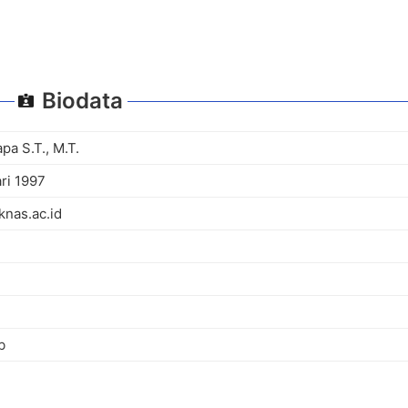
Biodata
pa S.T., M.T.
ri 1997
nas.ac.id
b