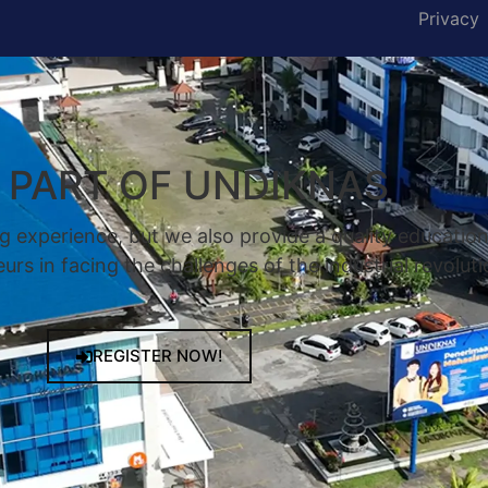
Privacy
A PART OF UNDIKNAS
g experience, but we also provide a quality educatio
rs in facing the challenges of the industrial revoluti
REGISTER NOW!