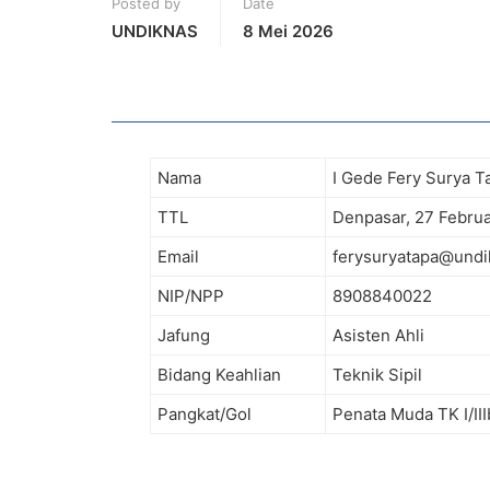
Posted by
Date
UNDIKNAS
8 Mei 2026
Nama
I Gede Fery Surya Ta
TTL
Denpasar, 27 Februa
Email
ferysuryatapa@undik
NIP/NPP
8908840022
Jafung
Asisten Ahli
Bidang Keahlian
Teknik Sipil
Pangkat/Gol
Penata Muda TK I/III