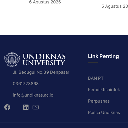
6 Agustus 2026
5 Agustus 2
Link Penting
Jl. Bedugul No.39 Denpasar
BAN PT
0361723868
Kemdiktisaintek
info@undiknas.ac.id
Perpusnas
Pasca Undiknas