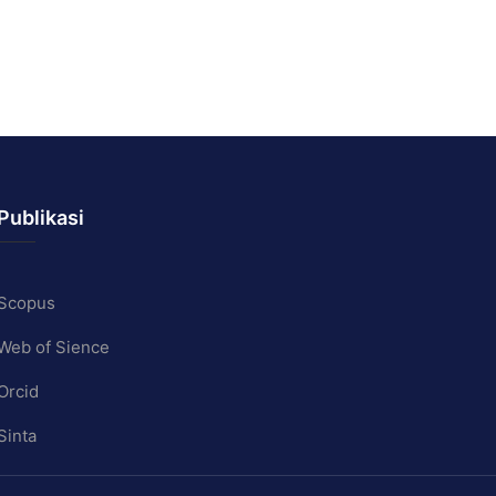
Publikasi
Scopus
Web of Sience
Orcid
Sinta