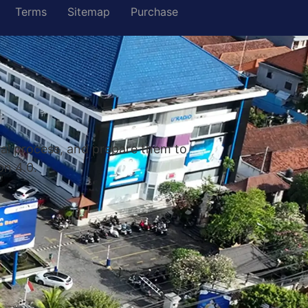
Terms
Sitemap
Purchase
nal process, and prepare them to
on 4.0.