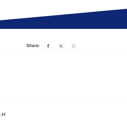
Share:
M.H