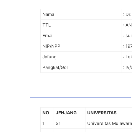
Nama
: Dr
TTL
: AN
Email
: s
NIP/NPP
: 1
Jafung
: Le
Pangkat/Gol
: IV
NO
JENJANG
UNIVERSITAS
1
S1
Universitas Mulawar