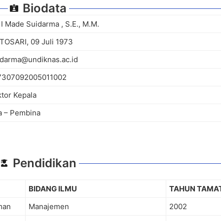
Biodata
. I Made Suidarma , S.E., M.M.
TOSARI, 09 Juli 1973
uidarma@undiknas.ac.id
97307092005011002
ktor Kepala
/a – Pembina
Pendidikan
BIDANG ILMU
TAHUN TAMA
man
Manajemen
2002