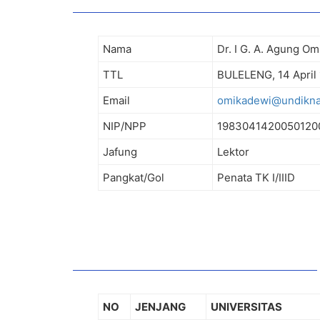
Nama
Dr. I G. A. Agung Om
TTL
BULELENG, 14 April
Email
omikadewi@undiknas
NIP/NPP
1983041420050120
Jafung
Lektor
Pangkat/Gol
Penata TK I/IIID
NO
JENJANG
UNIVERSITAS