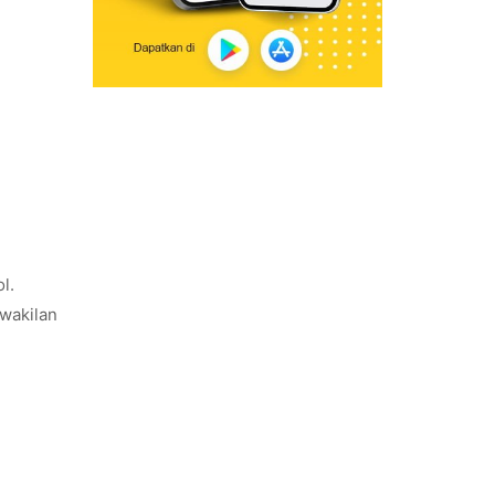
l.
rwakilan