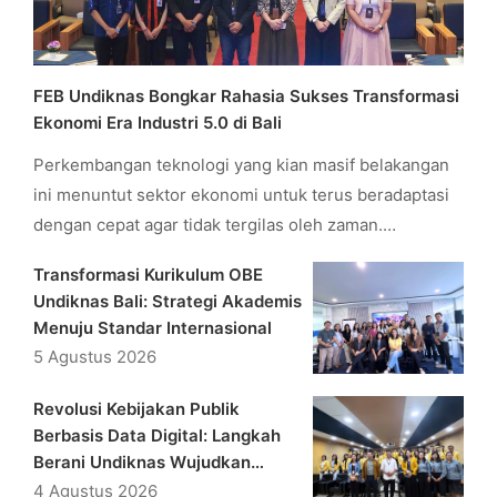
FEB Undiknas Bongkar Rahasia Sukses Transformasi
Ekonomi Era Industri 5.0 di Bali
Perkembangan teknologi yang kian masif belakangan
ini menuntut sektor ekonomi untuk terus beradaptasi
dengan cepat agar tidak tergilas oleh zaman.…
Transformasi Kurikulum OBE
Undiknas Bali: Strategi Akademis
Menuju Standar Internasional
5 Agustus 2026
Revolusi Kebijakan Publik
Berbasis Data Digital: Langkah
Berani Undiknas Wujudkan
Adaptive Governance
4 Agustus 2026