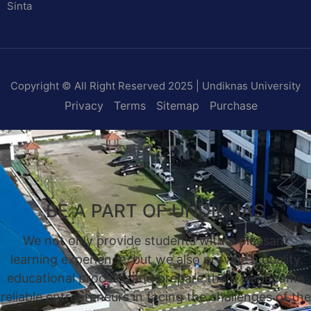
Sinta
Copyright © All Right Reserved 2025 | Undiknas University
Privacy
Terms
Sitemap
Purchase
BE A PART OF UNDIKNAS
We not only provide students with a pleasant
learning experience, but we also provide a quality
educational process, and prepare them to become
reliable entrepreneurs in facing the challenges of the